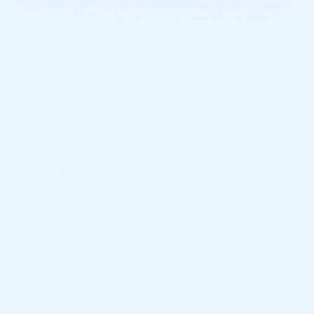
التسويق الالكتروني عبر تويتر Twitter
التسويق الالكتروني عبر تويتر Twitter مميز، حيث
يستخدمه ثلث المسوقين كأداة لتوليد العملاء مما
يجعل هذه المنصة مثالية للترويج للمحتوى
والأعمال، أنت بحاجة إلى أن يكون لديك وجود على
تويتر Twitter والبدء في النشاط على المنصة،
فوائد تويتر Twitter لأي نوع من الأعمال كثيرة ، لذلك
من السيء مشاهدة أصحاب الأعمال وهم يفوتون
الفرصة، الفوائد تتجاوز العملاء المتوقعين والتحويل!
نأمل أن تجربه وسنعرض لك في هذا المقال أهم
الأدوات والطرق لكسب العملاء عليه وفوائد
التسويق الالكتروني به. التسويق الالكتروني عبر تويتر
Twitter هل سبق لك أن اعتبرت تويتر Twitter قناة
لمساعدتك في تنمية عملك؟ يتعرف 43٪ من
الأشخاص على المنتجات والخدمات عبر تويتر
Twitter ، ويقدم 41٪ آراءهم هناك وفقًا للعديد من