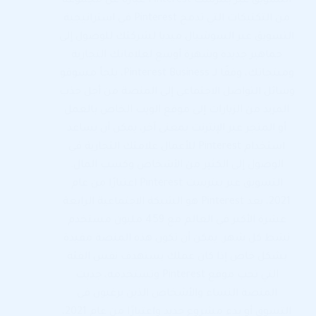
التسويق عبر بنترست Pinterest عبارة عن مجموعة
من التكتيكات التي تدمج Pinterest في استراتيجية
التسويق عبر السوشيال ميديا لشركتك للوصول إلى
جماهير جديدة وشهرة أوسع لعلاماتك التجارية
ومنتجاتك، وفقًا لـ Pinterest Business، يلجأ مسوقو
وسائل التواصل الاجتماعي إلى المنصة من أجل جذب
المزيد من الزيارات إلى موقع الويب الخاص بالعمل
أو المتجر عبر الإنترنت بمعنى آخر، يمكن أن يساعد
استخدام Pinterest للأعمال علامتك التجارية في
الوصول إلى الكثير من الأشخاص وكسب المال.
التسويق عبر بنترست Pinterest اعتبارًا من عام
2021، يعد Pinterest هو الشبكة الاجتماعية الرابعة
عشرة الأكبر في العالم مع 459 مليون مستخدم
نشط كل شهر. يمكن أن تكون هذه المنصة مفيدة
بشكل خاص إذا كان عملك يستهدف نفس الفئة
التي تحب موقع Pinterest وتستخدمه، جذبت
المنصة النساء والأشخاص الذين يرغبون في
التسوق أو بدء مشروع جديد واعتبارًا من عام 2021،