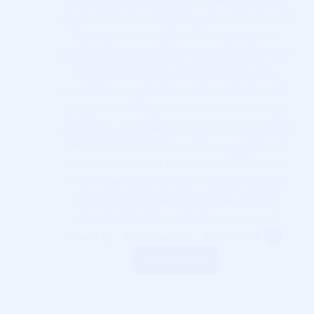
مجلة أو على موقع الويب الخاص بك، استراتيجية
التسويق والاستراتيجية التجارية متعددة الأوجه على
فيسبوك Facebook جنبًا إلى جنب مع منتج أو
خدمة جديرة حقًا يريدها العملاء ويحتاجونها قد تذهب
بك إلى طريق طويل في تحقيق النجاح لشركة
التجارة الإلكترونية الخاصة بك. التسويق الالكتروني
عبر فيسبوك Facebook لا يوجد أحد لا يتسوق، كل
واحد منا لديه تفكير مميز يوجهنا إما إلى متجر فعلي
أو عبر الإنترنت، نسوق من خلال الهواتف أو الأجهزة
اللوحية أو أجهزة الكمبيوتر الخاصة بنا، من خلال
البحث والشبكات الاجتماعية، وفي النهاية تقودنا
الرحلة إلى شراء منتج أو طلب خدمة، مع تركيز
المسوقين على التواجد في كل مكان للوصول…
RAMI ALSHAMI
أكتوبر 4, 2021
المدونة
أكمل القراءة
التسويق
الالكتروني
عبر