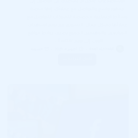
الاستطلاعات. يمكن أن يساعدك في الوصول إلى
جمهور واسع والتواصل مع عملائك. إنها منصة
وسائط اجتماعية مخصصة للشركات للتواصل مع
عملائها بشكل فعال. التسويق عبر تويتر استهداف
المتابعين والمهتمين الجميع يضيف روابط مواقع
الويب إلى تويتر Twitter ،…
RAMI ALSHAMI
أكتوبر 4, 2021
المدونة
أكمل القراءة
التسويق
الالكتروني
عبر
تويتر
Twitter