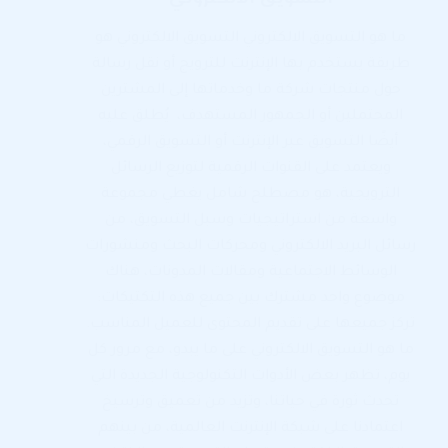
ما هو التسويق الالكتروني التسويق الالكتروني هو
طريقة يستخدم بها الإنترنت للترويج أو نقل رسالة
حول منتجات شركة ما وخدماتها إلى المشترين
المحتملين أو الجمهور المستهدف، يُطلق عليه
أيضًا التسويق عبر الإنترنت أو التسويق الرقمي،
ويعتمد على القنوات الرقمية لتوزيع الرسائل
الترويجية، هو مصطلح شامل يغطي مجموعة
واسعة من استراتيجيات وسبل التسويق، من
رسائل البريد الالكتروني ومحركات البحث ومنشورات
الوسائط الاجتماعية ومقالات المدونات، هناك
موضوع واحد مشترك بين جميع هذه التكتيكات:
تركز جميعها على تقديم المحتوى للعميل المناسب.
ما هو التسويق الالكتروني على ما يبدو، مع مرور كل
يوم، تظهر بعض الأدوات التكنولوجية الجديدة التي
تحدث ثورة في حياتنا، وتزيد من تعميق وترسيخ
اعتمادنا على شبكة الإنترنت العالمية، من بينهم