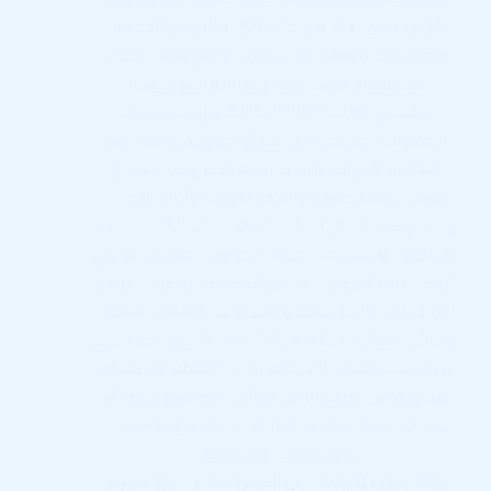
والتطبيقات والخدمات، عندما تقارن موقع الويب
الأول، الذي ظهر في عام 1991، بالمواقع الحديثة،
يمكنك حقًا معرفة مدى تطور مواقع الويب، اليوم،
يعد إنشاء موقع ويب وصيانته أكثر تعقيدًا،
ويتضمن نظامًا بيئيًا كاملًا للأدوار ومجموعات
المهارات. تصميم المواقع الإلكترونية توضح هذه
المقالة الجوانب الرئيسية لعملية إنشاء موقع
الويب، وتقدم صورة واضحة لدورك، وأدوار الآخرين،
ومجموعات المهارات التي ينطوي عليها الأمر. تتغير
التكنولوجيا بسرعة، تختلف اتجاهات تصميم مواقع
الويب، ربما أصبحت عناصر التصميم وميزات موقع
الويب التي كانت حديثة ومبتكرة في السابق متعبة
ومبالغ فيها ومبتذلة في السنوات الأخيرة، آخر شيء
تريده عند وصول الأشخاص إلى موقعك هو فقدان
التحويل لأن موقع الويب الخاص بك يبدو قديمًا أو
يتجاهل معايير الويب الهامة. ما هو تطوير الويب؟
تطوير الويب هو عملية…
RAMI ALSHAMI
أكتوبر 31, 2021
المدونة