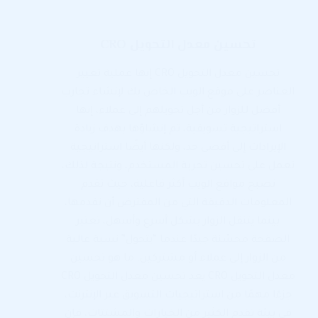
تحسين معدل التحويل CRO
تحسين معدل التحويل CRO إنها عملية تغيير
العناصر على موقع الويب الخاص بك لإنشاء تجارب
أفضل للزوار من أجل تحويلهم إلى عملاء، إنها
استراتيجية تسويقية، تم إنشاؤها بهدف زيادة
الإيرادات إلى أقصى حد، ولكنها أيضًا استراتيجية
تعمل على تحسين تجربة المستخدم، ونتيجة لذلك،
تصبح مواقع الويب أكثر فاعلية، حيث تقدم
المعلومات الدقيقة التي من المفترض أن تقدمها،
بينما يتنقل الزوار بشكل أسرع وأسهل، تعتبر
الصفحة محسّنة جيدًا عندما “يتحول” نسبة عالية
من الزوار إلى عملاء أو مشتركين. ما هو تحسين
معدل التحويل CRO يعد تحسين معدل التحويل CRO
جزءًا مهمًا من استراتيجيات التسويق عبر الإنترنت،
في بيئة تقدم الكثير من الخيارات والمشتتات، فإن