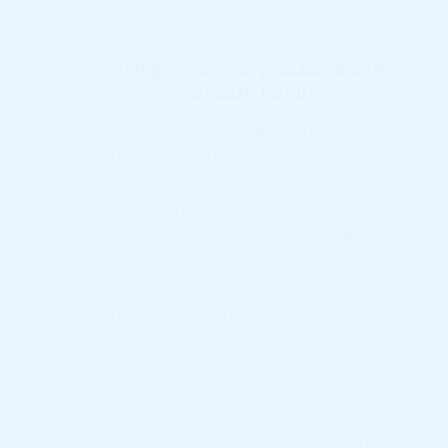
كيفية استخدام تليجرام Telegram
للأعمال التجارية
استخدام تليجرام Telegram للأعمال التجارية بدأ
ينتشر، حيث جعلت ميزات تليجرام Telegram
الصديقة للأعمال من السهل على شركات التجارة
الإلكترونية تسويق خدماتها والوصول إلى جمهورها
المستهدف، يعتبر تليجرام Telegram الآن أداة
تسويقية مؤثرة ويمكن أن تساعد أيضًا في زيادة
مشاركة المستخدم، يمكن أن يساعدك في تعزيز
وجودك على وسائل التواصل الاجتماعي، وإشراك
المستخدمين، وزيادة حركة المرور إلى موقع الويب
الخاص بك، يزيد تليجرام Telegram بشكل كبير من
فرص التواصل لديك. كيفية استخدام تليجرام
Telegram للأعمال التجارية واستخدام مدفوعات
تليجرام Telegram 2.0 ستتيح الميزة المضافة