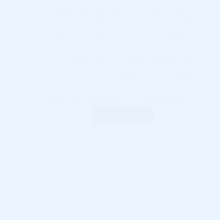
CRO هو علم وفن لجذب انتباه الزوار وتقريبهم من
الهدف المنشود. يسمح لك CRO أيضًا بتحسين
مواقع الويب الخاصة بك، وتعظيم نتائج حملاتك
الإعلانية واكتساب عملاء محتملين لديهم إمكانات
أكبر للتحول إلى عملاء، إنه مفيد بشكل خاص
لمواقع التجارة الإلكترونية، حيث تكون المنافسة
شديدة وتكون تجارب المستخدم…
RAMI ALSHAMI
أكتوبر 5, 2021
المدونة
أكمل القراءة
تحسين
معدل
التحويل
CRO