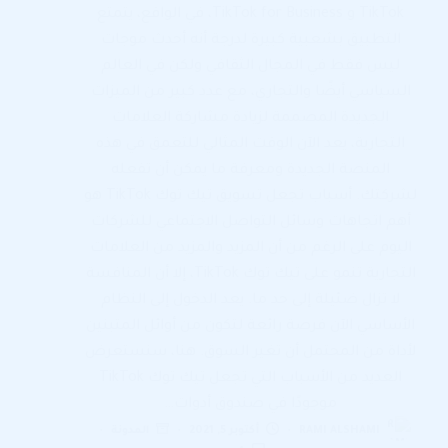
TikTok و TikTok for Business، في الواقع، يتمتع
التطبيق بشعبية كبيرة لدرجة أنه أحدث موجات
ليس فقط في المجال الثقافي ولكن في العالم
السياسي أيضًا والتجاري، مع عدد كبير من الميزات
الجديدة المصممة لزيادة مشاركة العلامات
التجارية، يعد الآن الوقت المثالي للتعمق في هذه
المنصة الجديدة ومعرفة ما يمكن أن تفعله
لشركتك. أسباب تجعل تسويق تيك توك TikTok هو
أهم اتجاهات وسائل التواصل الاجتماعي للشركات
اليوم على الرغم من أن المزيد والمزيد من العلامات
التجارية تنمو على تيك توك TikTok، إلا أن المنافسة
لا تزال ضئيلة إلى حد ما. يعد الدخول إلى النظام
الأساسي الآن فرصة رائعة لتكون من أوائل المتبنين
لأداة من المحتمل أن تغير السوق. هنا، سنستعرض
العديد من الأسباب التي تجعل تيك توك TikTok
موجودًا في صندوق أدوات…
RAMI ALSHAMI
أكتوبر 5, 2021
المدونة