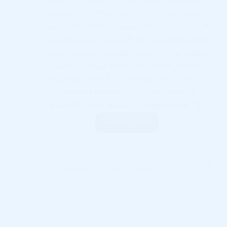
الإلكترونية. تحسين محركات البحث SEO يعتبر
تحسين محركات البحث من أهم الطرق التسويقية
التي تساعد في زيادة المبيعات للمتاجر الإلكترونية،
الهدف منها زيادة حركة المرور إلى المتجر وتحسين
ظهوره في نتائج البحث الأولى في محركات البحث،
للبدء في تحقيق نتائج فعالة من خلال تحسين
محركات البحث يلزمك تحديد الكلمات الرئيسية
المستهدفة باستخدام Google Keyword…
RAMI ALSHAMI
يونيو 19, 2024
المدونة
أكمل القراءة
5
طرق
تسويقية
تتبعها
المتاجر
الإلكترونية
للنمو
وزيادة
المبيعات