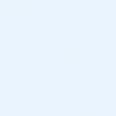
التسويق بنظام الدفع بالنقرة PPC
التسويق بنظام الدفع بالنقرة PPC هو نموذج إعلاني
عبر الإنترنت يدفع فيه المسوقون في كل مرة ينقر
فيها العميل على أحد إعلاناتهم عبر الإنترنت، تم
تقديم نموذج الدفع لكل نقرة بشكل أساسي من
خلال محركات البحث (على سبيل المثال، Google)
وشبكات التواصل الاجتماعي (على سبيل المثال
Facebook)، تعتبر إعلانات Google و Twitter Ads
Facebook Ads أكثر المنصات التي يتم بها إعلانات
PPC. كيف يعمل التسويق بنظام الدفع بالنقرة PPC
PPC أو الدفع لكل نقرة هو نموذج إعلان رقمي يدفع
فيه المعلن مبلغًا (ثابتًا) في كل مرة ينقر فيها
المستخدم على أحد إعلاناته ويزور موقعه على الويب.
فكرة حملة الدفع بالنقرة هي “شراء زيارات” لموقع
معين. الهدف هو إنشاء نوع معين من إجراءات
المستخدم، مثل التسجيل أو شراء منتج. على الرغم