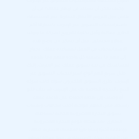
الأنواع المختلفة لاستراتيجيات التسويق عبر الإنترنت
وكيف يمكن أن تساعد في ازدهار عملك؟ في أي
نقاش حول الترويج للأعمال التجارية، يتم الاستشهاد
باستراتيجيات التسويق عبر الإنترنت باعتبارها أكثر
الطرق فعالية وأقل تكلفة للترويج لشركة ما وتوليد
عملاء محتملين، قبل أن تتمكن من وضع هذه
الاستراتيجيات في العمل لمساعدة عملك، تحتاج
إلى فهم ما تتضمنه كل واحدة منهم وما تقدمه،
لمساعدتك في بدء تسويق عملك عبر الإنترنت، إليك
دليل سريع لأهم أنواع استراتيجيات التسويق عبر
الإنترنت. طرق التسويق الالكتروني سواء كانت شركة
البيع بالتجزئة الخاصة بك على الإنترنت قد بدأت للتو
أو وصلت إلى نقطة الحفاظ على قاعدة عملاء
راسخة، فمن المهم مواكبة أحدث اتجاهات وتقنيات
تسويق التجارة الالكترونية الحالية لنشاطك
التجاري. تعد هيكلة موقع التجارة الالكترونية
وإطلاقه أخيرًا إنجازًا بارزًا لعلامتك التجارية. لذلك،
من الأهمية بمكان الاستثمار في بنية فعالة لموقع