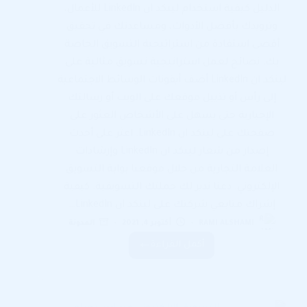
الدليل كيفية استخدام لينكد ان LinkedIn للأعمال،
وتزويدك بأفضل الأدوات، ومساعدتك في تحقيق
أقصى استفادة من استراتيجية التسويق الخاصة
بك. نصائح لعمل استراتيجية تسويق مثالية على
لينكد ان LinkedIn أضف أيقونات الوسائط الاجتماعية
إلى رأس أو تذييل موقعك على الويب أو رسالتك
الإخبارية حتى يسهل على الأشخاص العثور على
صفحتك على لينكد ان LinkedIn. اعثر على أحدث
إصدار من شعار لينكد ان LinkedIn وإرشادات
العلامة التجارية من خلال موقعنا بوابة التسويق
الإلكتروني. دعنا ندير لك حملتك التسويقية. كيفية
إشراك متابعي شركتك على لينكد ان LinkedIn…
RAMI ALSHAMI
أكتوبر 4, 2021
المدونة
أكمل القراءة
نصائح
لعمل
استراتيجية
تسويق