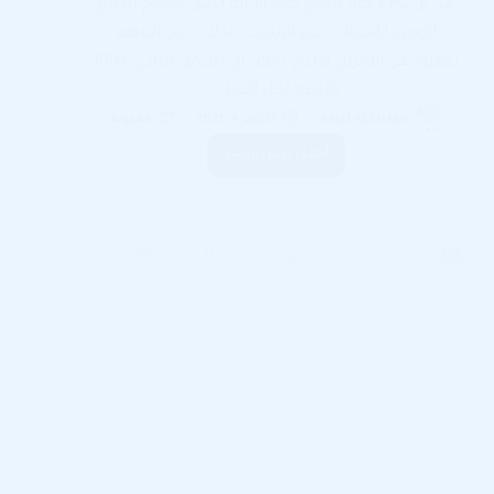
من أن PPC خيار شائع جدًا، إلا أنه ليس نموذج الدفع
الوحيد للحملات عبر الإنترنت. لذلك، من المهم
تمييزه عن الآخرين والذي يمكن أن يشمل التالي. PPM
(الدفع لكل ألف)…
RAMI ALSHAMI
أكتوبر 4, 2021
المدونة
أكمل القراءة
التسويق
بنظام
الدفع
بالنقرة
PPC