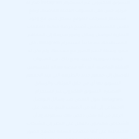
التسويق الالكتروني عبر انستجرام Instagram صار له
مردود كبير، ففي السنوات القليلة الماضية، ارتفع
استخدام الشركات للموقع بشكل كبير، مع وجود
ملايين المستخدمين، أصبح فرصة مثالية للعلامات
التجارية لتوصيل رسائل وصور سريعة إلى الجماهير
المستهدفة، عندما بدأ انستجرام Instagram، كان
مجرد وسيلة لنشر الصور مع معجبيك ولم يكن له
قيمة تسويقية كبيرة، ومع ذلك، في السنوات
القليلة الماضية، أثبت أنه منصة فعالة للمسوقين
للوصول إلى جمهور جديد بالطريقة التي يريد الجمهور
التسويق بها أي من خلال المرئيات والرسائل
القصيرة. التسويق الالكتروني عبر انستجرام
Instagram يقول البعض ضد وسائل التواصل
الاجتماعي إلى أنه من الصعب البيع عليها، على
الرغم من أنه يمكن دحض ذلك بسهولة، إلا أن
الأشخاص معتادون بالفعل على النظر إلى الشبكات
الاجتماعية على أنها منصات مسلية لتصفح الصور