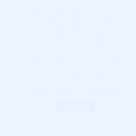
عن العديد من المجالات. تحسين محركات البحث
(SEO) عندما تأتي إلينا الشركات في موقع بوابة
التسويق الإلكتروني eMarketingate بحثًا عن
المساعدة في جهود التسويق الرقمي، فإن تحسين
محركات البحث يعد أحد أكثر المشكلات شيوعًا.
نسمع أسئلة مثل، “منافسونا يحتلون مرتبة أعلى
منا على Google على الرغم من أن منتجاتنا / خدماتنا
أفضل بكثير، لماذا هذا؟” أو “مُحسّنات محرّكات
البحث هي مشكلتنا رقم 1. في حين أن مخاوفهم
صحيحة، يبدو أن هناك سوء فهم مستمر حول الدور
الذي يلعبه مُحسنات محركات البحث في
استراتيجيتهم التسويقية…
RAMI ALSHAMI
أكتوبر 4, 2021
المدونة
أكمل القراءة
تحسين
محركات
البحث
SEO