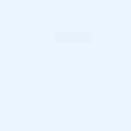
الويب وإستراتيجية تسويق للتجارة الالكترونية. إذا
كنت مهتمًا باكتشاف أفضل الطرق المجربة…
RAMI ALSHAMI
أكتوبر 4, 2021
المدونة
1
أكمل القراءة
طرق
التسويق
الالكتروني