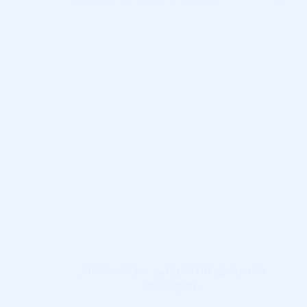
مثالية
على
لينكد
ان
LinkedIn
التسويق الالكتروني عبر انستجرام
Instagram