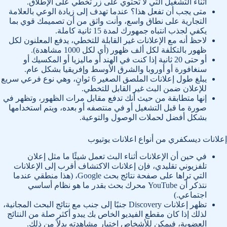
أثناء التشغيل التي لا تحتوي على زر تخطي على الإطلاق.
متى يجب أن تفعل هذا؟ عندما تهدف إلى زيادة الوعي بالعلامة
التجارية على نطاق واسع، وأنت واثق من أن تصميمك قوي بما
يكفي لجذب انتباه جمهورك لمدة 15 ثانية كاملة.
لاحظ أنه مع الإعلانات غير القابلة للتخطي، يدفع المعلنون لكل
ظهور بالتكلفة لكل ألف ظهور (أي لكل 1000 مشاهدة).
أو حتى 20 ثانية إذا كنت في الهند أو ماليزيا أو المكسيك أو
سنغافورة أو أوروبا والشرق الأوسط وإفريقيا بشكل عام.
يبلغ طول إعلانات الملصق الصغير 6 ثوانٍ، وهي نوع فرعي سريع
للإعلان ضمن البث غير القابل للتخطي.
إنها متطابقة من حيث أنك تدفع مقابل مرات الظهور، وتظهر في
صورة ما قبل التشغيل أو في منتصفه أو بعده، ويتم استخدامها
بشكل أفضل لحملات الوصول والتوعية.
إعلانات ديسكفري من أنواع اعلانات يوتيوب
في حين أن الإعلانات أثناء البث تعمل شيئًا ما مثل إعلان
تلفزيوني تقليدي، فإن إعلانات الاكتشاف أقرب إلى الإعلانات
التي تراها على صفحة نتائج بحث Google، (هذا منطقي عندما
نتذكر أن YouTube محرك بحث بقدر ما هو نظام أساسي
اجتماعي.)
تظهر إعلانات Discovery جنبًا إلى جنب مع نتائج البحث المجانية،
لذلك إذا كان مقطع الفيديو الخاص بك يبدو أكثر صلة من النتائج
العضوية، فيمكن للأشخاص اختيار مشاهدته بدلاً من ذلك.