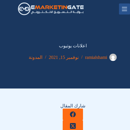
لتجاوز
لى
لمحتوى
اعلانات يوتيوب
ramialshami
نوفمبر 15, 2021
المدونة
شارك المقال