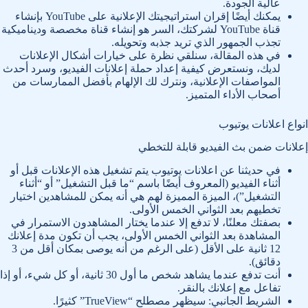
عالية الجودة.
يمكنك أيضًا إقران استراتيجيتك الإعلانية على YouTube بإنشاء
قناة YouTube لشركتك، السر هو إنشاء قناة مخصصة وديناميكية
تجذب الجمهور الذي تريد جذبه وتحويله.
في هذه المقالة، سنلقي نظرة على خيارات أشكال الإعلانات
لديك، ونستعرض كيفية إعداد حملة إعلانات الفيديو، وسرد أحدث
المواصفات الإعلانية، ونترك لك الإلهام بأفضل الممارسات من
أصحاب الأداء المتميز.
انواع اعلانات يوتيوب
إعلانات ضمن بث الفيديو قابلة للتخطي
في حديثنا عن اعلانات يوتيوب يتم تشغيل هذه الإعلانات قبل أو
أثناء الفيديو (المعروف أيضًا باسم “ما قبل التشغيل” أو “أثناء
التشغيل”)، الميزة المميزة لهم هي أنه يمكن للمشاهدين اختيار
تخطيهم بعد الثواني الخمس الأولى.
بصفتك معلنًا، لا تدفع إلا عندما يختار المشاهدون الاستمرار في
المشاهدة بعد الثواني الخمس الأولى، يجب أن تكون مدة إعلانك
12 ثانية على الأقل (على الرغم من أنه يوصى بمكان أقل من 3
دقائق).
أنت تدفع عندما يشاهد شخص ما أول 30 ثانية، أو كل شيء، أو إذا
تفاعل مع إعلانك بالنقر.
الشريط الجانبي: سيظهر مصطلح “TrueView” كثيرًا.