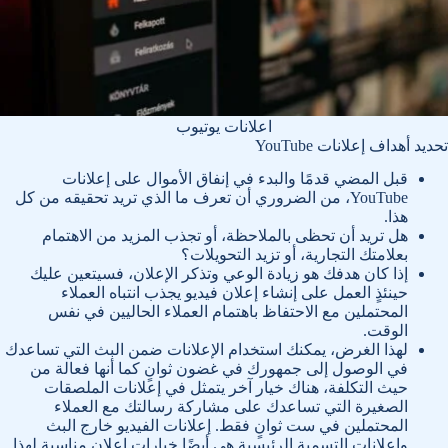
اعلانات يوتيوب
تحديد أهداف إعلانات YouTube
قبل المضي قدمًا والبدء في إنفاق الأموال على إعلانات
YouTube، من الضروري أن تعرف ما الذي تريد تحقيقه من كل
هذا.
هل تريد أن تحظى بالملاحظة، أو تجذب المزيد من الاهتمام
بعلامتك التجارية، أو تزيد التحويلات؟
إذا كان هدفك هو زيادة الوعي وتذكر الإعلان، فسيتعين عليك
حينئذٍ العمل على إنشاء إعلان فيديو يجذب انتباه العملاء
المحتملين مع الاحتفاظ باهتمام العملاء الحاليين في نفس
الوقت.
لهذا الغرض، يمكنك استخدام الإعلانات ضمن البث التي تساعدك
في الوصول إلى جمهورك في غضون ثوانٍ كما أنها فعالة من
حيث التكلفة، هناك خيار آخر يتمثل في إعلانات الملصقات
الصغيرة التي تساعدك على مشاركة رسالتك مع العملاء
المحتملين في ست ثوانٍ فقط. إعلانات الفيديو خارج البث
وإعلانات التسمية الرئيسية هي أيضًا خيارات إعلان مناسبة لهذا