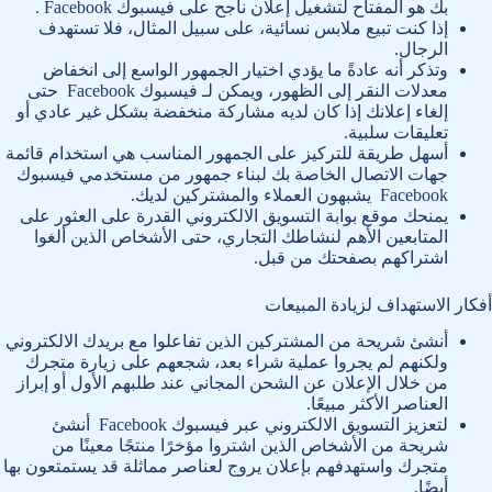
بك هو المفتاح لتشغيل إعلان ناجح على فيسبوك Facebook .
إذا كنت تبيع ملابس نسائية، على سبيل المثال، فلا تستهدف
الرجال.
وتذكر أنه عادةً ما يؤدي اختيار الجمهور الواسع إلى انخفاض
معدلات النقر إلى الظهور، ويمكن لـ فيسبوك Facebook حتى
إلغاء إعلانك إذا كان لديه مشاركة منخفضة بشكل غير عادي أو
تعليقات سلبية.
أسهل طريقة للتركيز على الجمهور المناسب هي استخدام قائمة
جهات الاتصال الخاصة بك لبناء جمهور من مستخدمي فيسبوك
Facebook يشبهون العملاء والمشتركين لديك.
يمنحك موقع بوابة التسويق الالكتروني القدرة على العثور على
المتابعين الأهم لنشاطك التجاري، حتى الأشخاص الذين ألغوا
اشتراكهم بصفحتك من قبل.
أفكار الاستهداف لزيادة المبيعات
أنشئ شريحة من المشتركين الذين تفاعلوا مع بريدك الالكتروني
ولكنهم لم يجروا عملية شراء بعد، شجعهم على زيارة متجرك
من خلال الإعلان عن الشحن المجاني عند طلبهم الأول أو إبراز
العناصر الأكثر مبيعًا.
لتعزيز التسويق الالكتروني عبر فيسبوك Facebook أنشئ
شريحة من الأشخاص الذين اشتروا مؤخرًا منتجًا معينًا من
متجرك واستهدفهم بإعلان يروج لعناصر مماثلة قد يستمتعون بها
أيضًا.