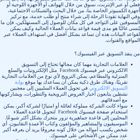
فعلي أو عبر الإنترنت، نسوق من خلال الهواتف أو الأجهزة اللوحية أو
أجهزة الكمبيوتر الخاصة بنا، من خلال البحث والشبكات الاجتماعية،
وفي النهاية تقودنا الرحلة إلى شراء منتج أو طلب خدمة، مع تركيز
المسوقين على التواجد في كل مكان للوصول إلى المستهلكين، فإن ما
يُنسى غالبًا هو مدى قيمة قواعد بيانات العملاء الحالية وكيف يمكن
لقواعد البيانات هذه أن تساعد بشكل أفضل في استهداف العملاء عبر
المواقع والقنوات.
من ينفذ التسويق عبر الفيسبوك؟
العلامات التجارية مهما كان مجالها تحتاج إلى التسويق
الالكتروني عبر فيسبوك Facebook مثل الإلكترونيات والسلع
المنزلية والمطاعم، يمكن الترويج لأي نوع من العلامات التجارية
تقريبًا، وهناك طرق ذكية يمكن أن يساعدك بها موقع
بوابة
التسويق الالكتروني
في تحويل العملاء السلبيين إلى معجبين
نشطين يتابعون أخبار العروض الترويجية والتطورات، ويشاركونها
مع أصدقائهم.
سواء كانت الشركة مملوكة لعائلة أو امتيازًا لشركة أكبر، يمكن
استخدام صفحة فيسبوك Facebook لتحويل قاعدة العملاء
المحليين إلى قاعدة جماهيرية تزور متجرك بشكل أكثر شيوعًا.
الموسيقيون والمشاهير والمؤلفون وكتاب الأعمدة النقابيون، أي
شخص يكسب أمواله من خلال كونه معروفًا يريد أن يعرفه أكبر
عدد ممكن من الأشخاص على فيسبوك.