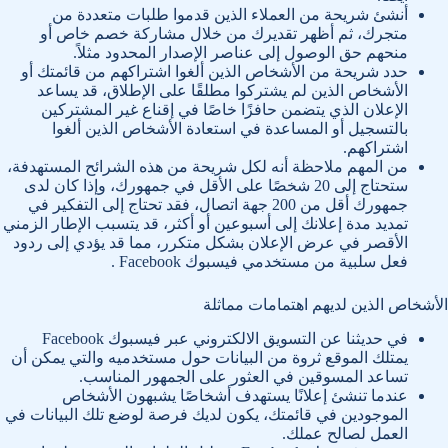
أنشئ شريحة من العملاء الذين قدموا طلبات متعددة من
متجرك، ثم أظهر تقديرك من خلال مشاركة خصم خاص أو
منحهم حق الوصول إلى عناصر الإصدار المحدود مثلاً.
حدد شريحة من الأشخاص الذين ألغوا اشتراكهم من قائمتك أو
الأشخاص الذين لم يشتركوا مطلقًا على الإطلاق، قد يساعد
الإعلان الذي يتضمن حافزًا خاصًا في إقناع غير المشتركين
بالتسجيل أو المساعدة في استعادة الأشخاص الذين ألغوا
اشتراكهم.
من المهم ملاحظة أنه لكل شريحة من هذه الشرائح المستهدفة،
ستحتاج إلى 20 شخصًا على الأقل في جمهورك، وإذا كان لدى
جمهورك أقل من 200 جهة اتصال، فقد تحتاج إلى التفكير في
تمديد مدة إعلانك إلى أسبوعين أو أكثر، قد يتسبب الإطار الزمني
الأقصر في عرض الإعلان بشكل متكرر، مما قد يؤدي إلى ردود
فعل سلبية من مستخدمي فيسبوك Facebook .
الأشخاص الذين لديهم اهتمامات مماثلة
في حديثنا عن التسويق الالكتروني عبر فيسبوك Facebook
يمتلك الموقع ثروة من البيانات حول مستخدميه والتي يمكن أن
تساعد المسوقين في العثور على الجمهور المناسب.
عندما تنشئ إعلانًا يستهدف أشخاصًا يشبهون الأشخاص
الموجودين في قائمتك، يكون لديك فرصة لوضع تلك البيانات في
العمل لصالح عملك.