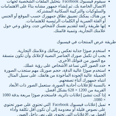
سيقوم فيسبوك Facebook بتحليل الملفات الشخصية لجهات
الاتصال الخاصة بك، ثم إنشاء جمهور مشابه بناءً على الاهتمامات
والسلوكيات والتركيبة السكانية المشتركة.
من هناك، يمكنك تضييق نطاق جمهورك حسب الموقع أو الجنس
أو الفئة العمرية أو الكلمات الرئيسية للاهتمامات.
إنها طريقة رائعة لتقديم نفسك لأشخاص جدد، وخلق وعي حول
علامتك التجارية، وتنمية قائمتك.
طريقة عرض المنتجات في فيسبوك
استخدم صورًا جذابة تعكس رسالتك وعلامتك التجارية.
يجب أن تكمل صورك العناصر النصية لإعلانك وأن تكون متسقة
مع الصور من قنواتك الأخرى.
حدد الصور التي تساعد الأشخاص على رؤية عملك.
استخدم صورًا عالية الدقة، حجم صورتك مهم ستجذب الصورة
الجميلة عالية الجودة المأخوذة من هاتفك، على سبيل المثال
انتباه جمهورك أثناء تصفحهم.
بالنسبة للإعلانات أحادية الصورة، ستعمل الصور ذات الأبعاد
القريبة من 1200 × 628 بشكل أفضل.
إذا كنت تنشئ إعلانات دائرية، فاستخدم صورًا مربعة بدقة 1080
× 1080.
تميل إعلانات فيسبوك Facebook التي تحتوي على صور تحتوي
على نصوص قليلة أو معدومة إلى أن تكون أقل تكلفة وأداء
أفضل من الإعلانات التي تحتوي على نص داخل الصور.