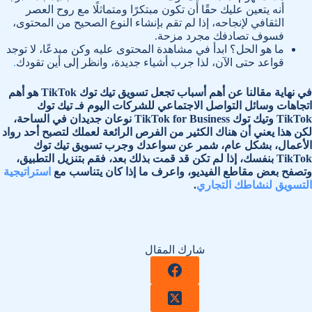
أنه يتعين عليك حقًا أن تكون مبتكرًا ومتماثلًا مع روح العصر
الثقافي لإنجاحه، إذا لم تقم بإنشاء النوع الصحيح من المحتوى،
فسوف تصادفك مجرد مزحة.
ما هو الحل؟ ابدأ في مشاهدة المحتوى عليه وكن مبدعًا، لا توجد
قواعد حتى الآن، لذا جرب أشياء جديدة، وانظر إلى أين تقودك
.
في نهاية مقالنا عن أهم أسباب تجعل تسويق تيك توك TikTok هو أهم
اتجاهات وسائل التواصل الاجتماعي للشركات اليوم فـ تيك توك
TikTok وتيك توك TikTok for Business نوعان جديدان في الساحة،
لكن هذا يعني أن هناك الكثير من الفرص الرائعة لعملك لتصبح أحد رواد
الأعمال، بشكل عام، شمر عن سواعدك وجرب تسويق تيك توك
TikTok بنفسك، إذا لم تكن قد قمت بذلك بعد، فقم بتنزيل التطبيق،
وتصفح بعض مقاطع الفيديو، واعرف ما إذا كان يتناسب مع
استراتيجية
التسويق لنشاطك التجاري
.
شارك المقال