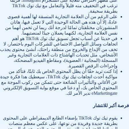
على مظهر احترافي للغاية على انستجرام Instagram، فربما
ترغب في التخفيف منه قليلاً والتعامل مع تيك توك TikTok
بطريقة سخيفة.
على الرغم من أن العلامة التجارية المتسقة لها أهمية قصوى
عادةً، إلا أن هذه هي الحالة الوحيدة التي لا تعمل فيها، هاتان
المنشورتان مختلفتان تمامًا لدرجة أنك ربما لن تخمن أنهما من
نفس العلامة التجارية، لكنهما يعملان جيدًا لمنصتيهما.
في حديثا عن أسباب تجعل تسويق تيك توك TikTok هو أهم
اتجاهات وسائل التواصل الاجتماعي للشركات اليوم باختصار، لا
تخف من الإبداع والخروج من منطقة راحتك، أنشئ محتوى يجذب
الأشخاص، مثل تحديات الهاشتاج ذات العلامات التجارية وغير
المسجلة (المجانية / العضوية)، ومقاطع الفيديو المضحكة،
وإجراءات الرقص القصيرة.
إذا كنت تريد حقًا أن يظل المحتوى الخاص بك ثابتًا، فتأكد من
مواكبة أحدث اتجاهات تيك توك TikTok، سيعطيك هذا فكرة جيدة
عن الأغاني والتأثيرات الشائعة حتى تتمكن من ركوب الموجة مع
المحتوى الخاص بك، أو دعنا في موقع بوابة التسويق الإلكتروني
eMarketingate ندير الأمر لك.
فرصة أكبر للانتشار
يقوم تيك توك TikTok بإضفاء الطابع الديمقراطي على المحتوى
بطريقة جديدة وفريدة من نوعها، على عكس معظم منصات
الوسائط الاجتماعية، التي تقرر المحتوى الذي يخدمك إلى حد