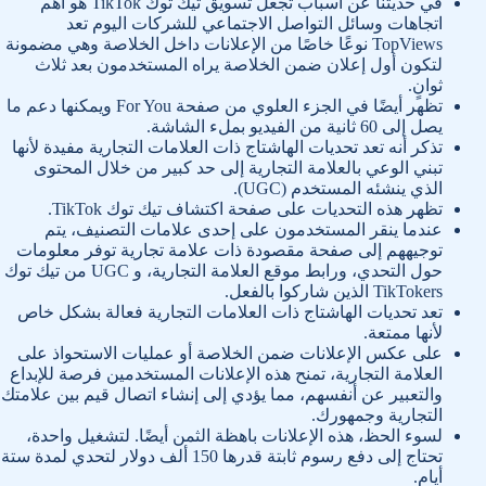
في حديثنا عن أسباب تجعل تسويق تيك توك TikTok هو أهم
اتجاهات وسائل التواصل الاجتماعي للشركات اليوم تعد
TopViews نوعًا خاصًا من الإعلانات داخل الخلاصة وهي مضمونة
لتكون أول إعلان ضمن الخلاصة يراه المستخدمون بعد ثلاث
ثوانٍ.
تظهر أيضًا في الجزء العلوي من صفحة For You ويمكنها دعم ما
يصل إلى 60 ثانية من الفيديو بملء الشاشة.
تذكر أنه تعد تحديات الهاشتاج ذات العلامات التجارية مفيدة لأنها
تبني الوعي بالعلامة التجارية إلى حد كبير من خلال المحتوى
الذي ينشئه المستخدم (UGC).
تظهر هذه التحديات على صفحة اكتشاف تيك توك TikTok.
عندما ينقر المستخدمون على إحدى علامات التصنيف، يتم
توجيههم إلى صفحة مقصودة ذات علامة تجارية توفر معلومات
حول التحدي، ورابط موقع العلامة التجارية، و UGC من تيك توك
TikTokers الذين شاركوا بالفعل.
تعد تحديات الهاشتاج ذات العلامات التجارية فعالة بشكل خاص
لأنها ممتعة.
على عكس الإعلانات ضمن الخلاصة أو عمليات الاستحواذ على
العلامة التجارية، تمنح هذه الإعلانات المستخدمين فرصة للإبداع
والتعبير عن أنفسهم، مما يؤدي إلى إنشاء اتصال قيم بين علامتك
التجارية وجمهورك.
لسوء الحظ، هذه الإعلانات باهظة الثمن أيضًا. لتشغيل واحدة،
تحتاج إلى دفع رسوم ثابتة قدرها 150 ألف دولار لتحدي لمدة ستة
أيام.