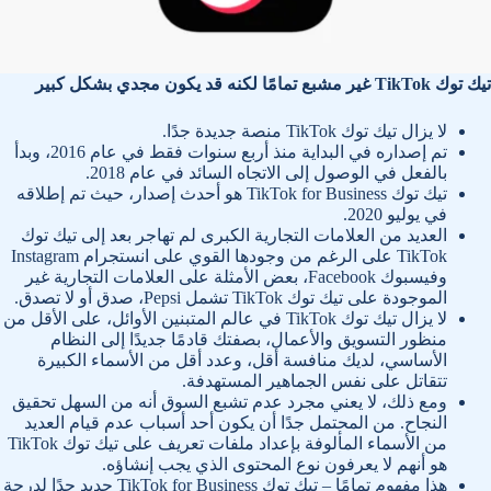
تيك توك TikTok غير مشبع تمامًا لكنه قد يكون مجدي بشكل كبير
لا يزال تيك توك TikTok منصة جديدة جدًا.
تم إصداره في البداية منذ أربع سنوات فقط في عام 2016، وبدأ
بالفعل في الوصول إلى الاتجاه السائد في عام 2018.
تيك توك TikTok for Business هو أحدث إصدار، حيث تم إطلاقه
في يوليو 2020.
العديد من العلامات التجارية الكبرى لم تهاجر بعد إلى تيك توك
TikTok على الرغم من وجودها القوي على انستجرام Instagram
وفيسبوك Facebook، بعض الأمثلة على العلامات التجارية غير
الموجودة على تيك توك TikTok تشمل Pepsi، صدق أو لا تصدق.
لا يزال تيك توك TikTok في عالم المتبنين الأوائل، على الأقل من
منظور التسويق والأعمال، بصفتك قادمًا جديدًا إلى النظام
الأساسي، لديك منافسة أقل، وعدد أقل من الأسماء الكبيرة
تتقاتل على نفس الجماهير المستهدفة.
ومع ذلك، لا يعني مجرد عدم تشبع السوق أنه من السهل تحقيق
النجاح. من المحتمل جدًا أن يكون أحد أسباب عدم قيام العديد
من الأسماء المألوفة بإعداد ملفات تعريف على تيك توك TikTok
هو أنهم لا يعرفون نوع المحتوى الذي يجب إنشاؤه.
هذا مفهوم تمامًا – تيك توك TikTok for Business جديد جدًا لدرجة