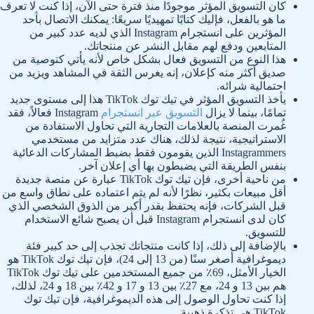
كان التسويق المؤثر موجودًا منذ فترة حتى الآن، إذا كنت لا تعرف
ما هو بالفعل، فإليك كتابًا تمهيديًا سريعًا: يمكنك الاتصال بأحد
المؤثرين على انستجرام Instagram الذي لديه عدد كبير من
المتابعين ودفع لهم مقابل النشر عن منتجاتك.
هذا النوع من التسويق فعال بشكل خاص لأنه يأتي كتوصية من
صديق أكثر منه كإعلان، إنه يغرس الثقة في المشاهد ويزيد من
احتمالية شرائه.
يأخذ التسويق المؤثر في تيك توك TikTok هذا إلى مستوى جديد
تمامًا، بينما لا يزال
التسويق عبر انستجرام
Instagram فعالاً، فقد
غُمرت المنصة بالعلامات التجارية التي تحاول الاستفادة من
الاستراتيجية، نتيجة لذلك، هناك عدد متزايد من مستخدمي
Instagrammers الذين يقومون فقط بضبط المشاركات الدعائية
بنفس الطريقة التي يضبطون بها أي إعلان آخر.
من ناحية أخرى، فإن تيك توك TikTok عبارة عن منصة جديدة
أقل مبيعات بكثير، نظرًا لأنه لم يتم اعتماده على نطاق واسع من
قبل الشركات، فإنه يحتفظ بقدر أكبر من الذوق الشخصي الذي
كان لدى انستجرام Instagram قبل أن يصبح شائع الاستخدام
للتسويق.
بالإضافة إلى ذلك، إذا كانت منتجاتك تجذب إلى حد كبير فئة
ديموغرافية أصغر سنًا (من 13 إلى 24)، فإن تيك توك TikTok هو
الخيار الأمثل، 69٪ من جميع المستخدمين على تيك توك TikTok
هم بين 13 و 24، مع 27٪ بين 13 و 17 و 42٪ بين 18 و 24، لذلك،
إذا كنت تحاول الوصول إلى هذه الديموغرافية، فإن تيك توك
TikTok هي تذكرة ذهبية.