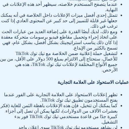
عندما يتصفح المستخدم خلاصته، سيظهر أحد هذه الإعلانات في
النهاية.
تتمثل إحدى أفضل ميزات الإعلانات داخل الخلاصة في أنه يمكنك
جعلها غير قابلة للتمييز إلى حد كبير عن المحتوى العادي إذا كنت
ترغب في ذلك.
ومع ذلك، لديك أيضًا القدرة على إضافة العديد من عبارات الحث
على اتخاذ إجراء وتحميل مقاطع فيديو برسومات متحركة معقدة
إذا كان ذلك يناسب استراتيجيتك بشكل أفضل، بشكل عام، فهي
تسمح بالكثير من الإبداع.
لتشغيل حملة إعلانية ضمن الخلاصة مع تيك توك TikTok
للأعمال، ستحتاج إلى الالتزام بمبلغ 500 دولار على الأقل، من بين
جميع الأنواع المختلفة لإعلانات تيك توك TikTok، هذه هي
الأرخص.
عمليات الاستحواذ على العلامة التجارية
تظهر إعلانات الاستحواذ على العلامة التجارية على الفور عندما
يفتح المستخدمون تطبيق تيك توك TikTok.
كما يمكنك أن تتخيل، فإن هذه الإعلانات باهظة الثمن للغاية (فكر
بعشرات الآلاف من الدولارات)، لكنها يمكن أن تصل إلى أجزاء
كبيرة جدًا من قاعدة مستخدمي تيك توك TikTok فور بدء
التشغيل.
لن يشاهد مستخدمو تيك توك TikTok سوى إعلان واحد