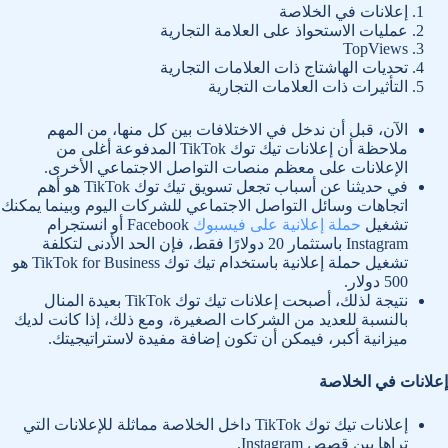
إعلانات في الخلاصة
عمليات الاستحواذ على العلامة التجارية
TopViews
تحديات الهاشتاج ذات العلامات التجارية
التأثيرات ذات العلامات التجارية
الآن، قبل أن ندخل في الاختلافات بين كل منها، من المهم
ملاحظة أن إعلانات تيك توك TikTok المدفوعة أغلى من
الإعلانات على معظم منصات التواصل الاجتماعي الأخرى.
في حديثنا عن أسباب تجعل تسويق تيك توك TikTok هو أهم
اتجاهات وسائل التواصل الاجتماعي للشركات اليوم وبينما يمكنك
تشغيل
حملة إعلانية على فيسبوك
Facebook أو انستجرام
Instagram باستثمار 20 دولارًا فقط، فإن الحد الأدنى لتكلفة
تشغيل حملة إعلانية باستخدام تيك توك TikTok for Business هو
500 دولار.
نتيجة لذلك، أصبحت إعلانات تيك توك TikTok بعيدة المنال
بالنسبة للعديد من الشركات الصغيرة، ومع ذلك، إذا كانت لديك
ميزانية أكبر، فيمكن أن تكون إضافة مفيدة لاستراتيجيتك.
إعلانات في الخلاصة
إعلانات تيك توك TikTok داخل الخلاصة مماثلة للإعلانات التي
تراها بين قصص Instagram.