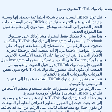
يقدم تيك توك TikTokمحتوى متنوع
تيك توك TikTok ليست مجرد شبكة اجتماعية جديدة، إنها وسيلة
جديدة للتعبير عبر الإنترنت، تيك توك TikTok يقدم الوسائط ذات
الحجم الصغير إلى المقدمة، ويحتاج المبدعون إلى تعلم تفاصيل
هذا النموذج الجديد.
هذا يعني أنه لا يمكنك فقط استيراد مشاركاتك على فيسبوك
Facebook و انستجرام Instagram إلى تيك توك TikTok والعكس
صحيح، على الرغم من أنك ستحتاج إلى مضاعفة جهودك على
وسائل التواصل الاجتماعي، إلا أنه يمنحك أيضًا ترخيصًا لتجربة
الأفكار الجديدة التي لن تجربها على الأنظمة الأساسية الأخرى.
بينما يركز Twitter على النص، ويتمركز انستجرام Instagram حول
الصور، فإن تيك توك TikTok يدور حول الصوت والفيديو، من
الصعب أن يكون لديك منشور تيك توك TikTok ناجح بدون بعض
المرئيات والصوتيات المثيرة للاهتمام.
تنقسم منشورات تيك توك TikTok الشائعة عمومًا إلى فئتين:
الموسيقى والكوميديا.
على الرغم من وجود منشورات جادة، يستخدم معظم الأشخاص
تيك توك TikTok لمشاهدة مقاطع كوميدية قصيرة.
ونتيجة لذلك، فإن تيك توك TikTok عبارة عن منصة غير رسمية
إلى حد بعيد، حيث إن الظهور بمظهر احترافي للغاية أو المبيعات
لن يكون جيدًا مع مشاهديك. لذلك، على الرغم من أنك قد تحافظ