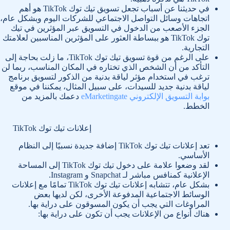
في حديثنا عن أسباب تجعل تسويق تيك توك TikTok هو أهم
اتجاهات وسائل التواصل الاجتماعي للشركات اليوم وبشكل عام،
الجزء الأصعب من الدخول في التسويق عبر المؤثرين في تيك
توك TikTok هو ببساطة العثور على المؤثرين المناسبين لعلامتك
التجارية.
على الرغم من قوة تسويق تيك توك TikTok، ما زلت بحاجة إلى
التأكد من أن الشخص الذي تختاره في المكان المناسب، ربما لن
ترغب في استخدام مؤثر لياقة بدنية من الذكور لتسويق برنامج
لياقة بدنية جديد للسيدات، على سبيل المثال، يمكننا في موقع
بوابة التسويق الإلكتروني eMarketingate
دعمك بالمزيد من
الخطط.
إعلانات تيك توك TikTok
تعد إعلانات تيك توك TikTok إضافة جديدة نسبيًا إلى النظام
الأساسي.
لقد وضعوا علامة على دخول تيك توك TikTok إلى المساحة
الإعلانية كمنافس مباشر لـ Snapchat و Instagram.
بشكل عام، تتشابه إعلانات تيك توك TikTok تمامًا مع إعلانات
الوسائط الاجتماعية المدفوعة الأخرى، لكن لديها بعض
المراوغات التي يجب أن يكون المسوقون على دراية بها.
هناك أنواع من الإعلانات يجب أن تكون على دراية بها: