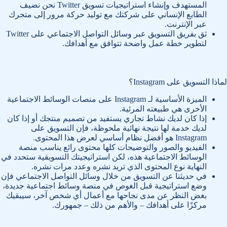
المستهدف وإنشاء استراتيجيات تسويق Twitter نحن نضيف
الطابع الإنساني على شركتك مع توليد حركة مرور إلى متجرك
عبر الإنترنت.
ثق بفريق التسويق عبر وسائل التواصل الاجتماعي على Twitter
لتطوير خطة عمل واضحة تتوافق مع أهدافك.
لماذا التسويق على Instagram؟
الميزة الأساسية لـ Instagram على منصات الوسائط الاجتماعية
الأخرى هي طبيعته المرئية.
إذا كان لديك نشاط تجاري يستفيد من تصميم منتجك أو إذا كان
لديك خدمة لها نتيجة نهائية ملحوظة، فإن التسويق على
Instagram هو أفضل نظام أساسي لعرض هذا المحتوى.
الفيديو والصور والتوضيحات كلها محتوى رائع يناسب منصة
الوسائط الاجتماعية هذه، لكن استراتيجيتك التسويقية ستحدد في
النهاية نوع المحتوى الذي تريد نشره وعدد مرات نشره.
في حديثنا عن التسويق من خلال وسائل التواصل الاجتماعي فإن
وضع استراتيجية قبل الغوص في منصة وسائط اجتماعية جديدة،
بغض النظر عن مدى نجاحها مع أعمال أي شخص آخر، سيبقيك
مركزًا على أهدافك – والأهم من ذلك – جمهورك.