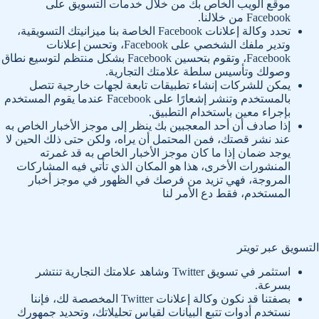
موقع الويب الخاص بك من خلال خدمات التسويق على
Facebook من خلالنا.
تحدد وكالة إعلانات Facebook الخاصة بنا ميزانيتك التسويقية،
وتدير ملفك الشخصي على Facebook، وتحسن إعلانات
Facebook، وتقوم بتحسين Facebook بشكل منتظم لتوسيع نطاق
وصولك وتأسيس سلطة علامتك التجارية.
يمكن للشركات إنشاء تطبيقات تابعة لجهات خارجية تتصل
بالمستخدم وتنشر إشعارًا على Facebook عندما يقوم المستخدم
بإجراء معين باستخدام التطبيق.
إذا صادف أن أحد المعجبين بك ينظر إلى موجز الأخبار الخاص به
عند نشر قصتك، فمن المحتمل أن يراه، ولكن حتى ذلك الحين لا
يوجد ضمان إذا ما كان موجز الأخبار الخاص به قد غمرته
المنشورات الأخرى، هذا هو المكان الذي تأتي فيه المشاركات
المروجة، فهي تزيد من فرصك في الظهور في موجز أخبار
المستخدم، فقط دع الأمر لنا
التسويق عبر تويتر
استثمر في تسويق Twitter وشاهد علامتك التجارية تنتشر
بسرعة.
بصفتنا قد نكون وكالة إعلانات Twitter المخصصة لك، فإننا
نستخدم أدوات تتبع البيانات لقياس تحليلاتك، وتحديد جمهورك