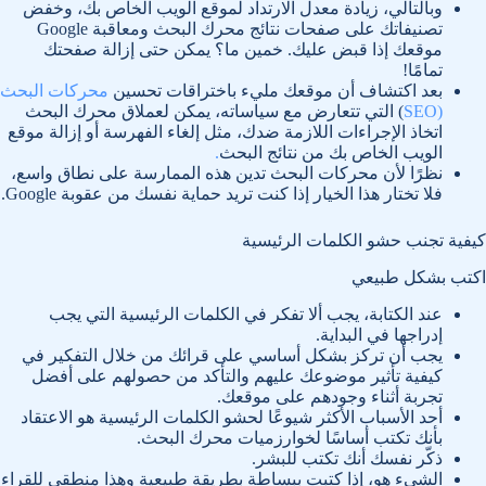
وبالتالي، زيادة معدل الارتداد لموقع الويب الخاص بك، وخفض
تصنيفاتك على صفحات نتائج محرك البحث ومعاقبة Google
موقعك إذا قبض عليك. خمين ما؟ يمكن حتى إزالة صفحتك
تمامًا!
بعد اكتشاف أن موقعك مليء باختراقات تحسين
محركات البحث
(SEO
) التي تتعارض مع سياساته، يمكن لعملاق محرك البحث
اتخاذ الإجراءات اللازمة ضدك، مثل إلغاء الفهرسة أو إزالة موقع
الويب الخاص بك من نتائج البحث
.
نظرًا لأن محركات البحث تدين هذه الممارسة على نطاق واسع،
فلا تختار هذا الخيار إذا كنت تريد حماية نفسك من عقوبة Google.
كيفية تجنب حشو الكلمات الرئيسية
اكتب بشكل طبيعي
عند الكتابة، يجب ألا تفكر في الكلمات الرئيسية التي يجب
إدراجها في البداية.
يجب أن تركز بشكل أساسي على قرائك من خلال التفكير في
كيفية تأثير موضوعك عليهم والتأكد من حصولهم على أفضل
تجربة أثناء وجودهم على موقعك.
أحد الأسباب الأكثر شيوعًا لحشو الكلمات الرئيسية هو الاعتقاد
بأنك تكتب أساسًا لخوارزميات محرك البحث.
ذكّر نفسك أنك تكتب للبشر.
الشيء هو، إذا كتبت ببساطة بطريقة طبيعية وهذا منطقي للقراء