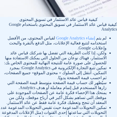
كيفية قياس عائد الاستثمار في تسويق المحتوى
كيفية قياس عائد الاستثمار في تسويق المحتوى باستخدام Google
Analytics
لم يتم
إنشاء Google Analytics
لقياس المحتوى، من الأفضل
استخدامه لتتبع فعالية الإعلانات، مثل الدفع بالنقرة والبحث
وإعلانات Google.
ولكن، إذا كانت الطريقة التي تفضل بها شركتك قياس عائد
الاستثمار، فهناك نوعان من الحلول التي يمكنك الاستفادة منها
للحصول على صورة عامة للنتيجة النهائية للمحتوى الخاص بك:
تمكين تتبع التجارة الإلكترونية في Google Analytics: بمجرد
التمكين، انتقل إلى السلوك » محتوى الموقع» جميع الصفحات،
ثم احسب قيمة الصفحة يدويًا.
سيُظهر لك حساب قيمة الصفحة متوسط ​​قيمة الصفحة التي
زارها المستخدم قبل إتمام معاملة أو هدف Analytics.
يمنحك هذا الإحصاء فكرة عامة عن الصفحات الموجودة على
موقعك التي تساهم بشكل أكبر في أرباح موقعك، ولكن من
المعقد أن تنجح وتعطيك فكرة عامة فقط عن عائد الاستثمار.
تمكين التحويلات المدعومة حيث تقيس التحويلات المدعومة عدد
التحويلات التي ساعدتها إحدى القنوات (مثل الإعلانات المدفوعة