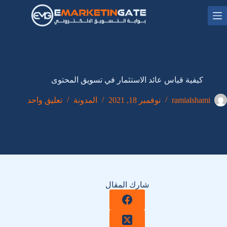
لتجاوز
لى
لمحتوى
كيفية قياس عائد الاستثمار في تسويق المحتوى
ramialshami
نوفمبر 18, 2021
المدونة
تعليق واحد
شارك المقال