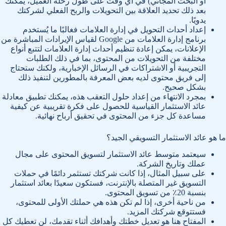
أو البحث المجاني) في أي وقت على طول رحلة العميل، يمكنك
بعد ذلك تحديد العلاقة بين التحويلات والربح الفعلي لشركتك
يدويًا.
إعداد أحداث التحويل في إدارة العلامات فغالبًا ما يُستخدم
برنامج إدارة العلامات من Google لقياس الإيرادات المباشرة من
الإعلانات، يمكن إعادة تنظيم أحداث إدارة العلامات لتتبع أنواع
مختلفة من التحويلات من المحتوى، بما في ذلك الطلبات
التجريبية أو الاشتراكات في الرسائل الإخبارية، ولكنك ستحتاج
إلى فريق محتوى لديه بعض المعرفة بالمطورين لتنفيذ ذلك
بشكل صحيح.
بمجرد الانتهاء من إعداد حلول التعقب هذه، يمكنك تطبيق معادلة
عائد الاستثمار القياسية للحصول على فكرة تقريبية عن كيفية
مساعدة كل جزء من المحتوى في تحقيق أرباح نهائية.
ما هو عائد الاستثمار التسويقي الجيد؟
سيعتمد متوسط ​​عائد الاستثمار لتسويق المحتوى على مجال
عملك وتاريخ الشركة.
على سبيل المثال، إذا كانت شركتك تستثمر دائمًا في حملات
التسويق غير المتصلة بالإنترنت، فستكون سعيدًا بعائد استثمار
بنسبة 20٪ من تسويق المحتوى.
من ناحية أخرى، إذا لم تكن هذه هي حملتك الأولى للمحتوى،
فستتوقع شركتك المزيد.
المفتاح هنا هو تعديل خطتك وأهدافك أثناء تقدمك، لن تعطيك كل